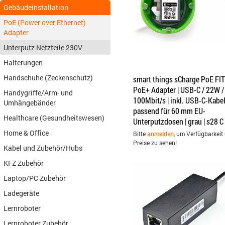
Gebäudeinstallation
PoE (Power over Ethernet)
Adapter
Unterputz Netzteile 230V
Halterungen
Handschuhe (Zeckenschutz)
smart things sCharge PoE FIT
PoE+ Adapter | USB-C / 22W /
Handygriffe/Arm- und
100Mbit/s | inkl. USB-C-Kabel
Umhängebänder
passend für 60 mm EU-
Healthcare (Gesundheitswesen)
Unterputzdosen | grau | s28 C
Home & Office
Bitte
anmelden
, um Verfügbarkeit
Preise zu sehen!
Kabel und Zubehör/Hubs
KFZ Zubehör
Laptop/PC Zubehör
Ladegeräte
Lernroboter
Lernroboter Zubehör