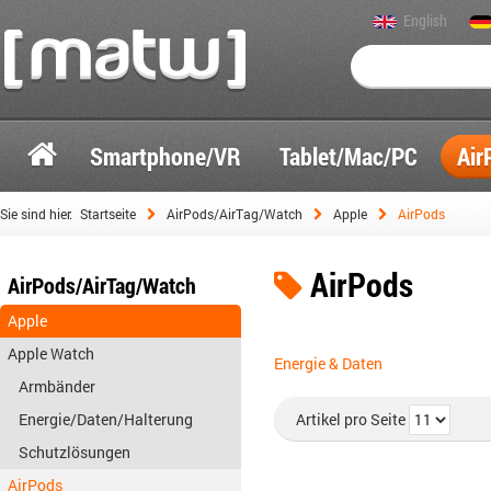
English
Smartphone/VR
Tablet/Mac/PC
Air
Sie sind hier:
Startseite
AirPods/AirTag/Watch
Apple
AirPods
AirPods
AirPods/AirTag/Watch
Apple
Apple Watch
Energie & Daten
Armbänder
Energie/Daten/Halterung
Artikel pro Seite
Schutzlösungen
AirPods