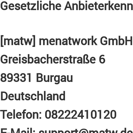
Gesetzliche Anbieterken
[matw] menatwork GmbH 
Greisbacherstraße 6
89331 Burgau
Deutschland
Telefon: 08222410120
E-Mail:
support@matw.de