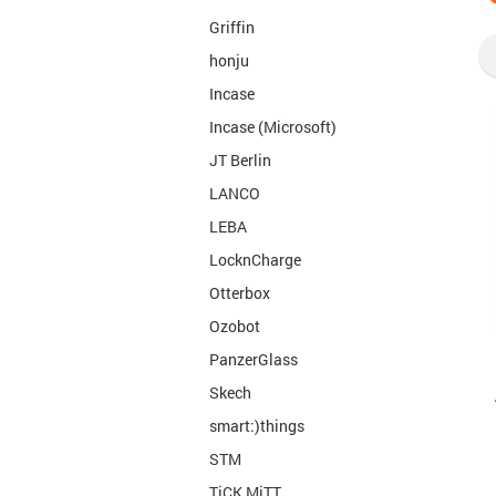
Griffin
honju
Incase
Incase (Microsoft)
JT Berlin
LANCO
LEBA
LocknCharge
Otterbox
Ozobot
PanzerGlass
Skech
smart:)things
STM
TiCK MiTT