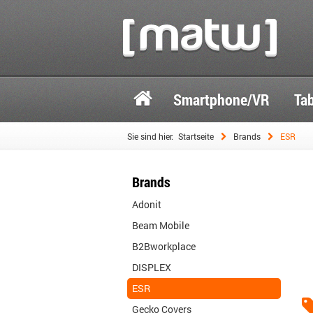
Smartphone/VR
Ta
Sie sind hier:
Startseite
Brands
ESR
Brands
Adonit
Beam Mobile
B2Bworkplace
DISPLEX
ESR
Gecko Covers