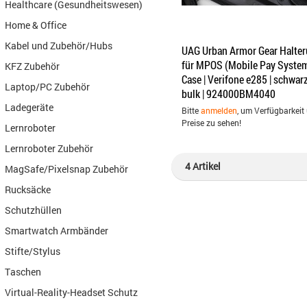
Healthcare (Gesundheitswesen)
Home & Office
Kabel und Zubehör/Hubs
UAG Urban Armor Gear Halte
für MPOS (Mobile Pay Syste
KFZ Zubehör
Case | Verifone e285 | schwarz
Laptop/PC Zubehör
bulk | 924000BM4040
Ladegeräte
Bitte
anmelden
, um Verfügbarkeit
Preise zu sehen!
Lernroboter
Lernroboter Zubehör
4 Artikel
MagSafe/Pixelsnap Zubehör
Rucksäcke
Schutzhüllen
Smartwatch Armbänder
Stifte/Stylus
Taschen
Virtual-Reality-Headset Schutz