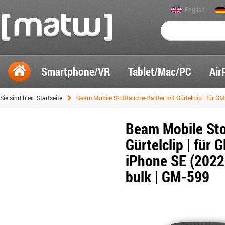
English
Smartphone/VR
Tablet/Mac/PC
Air
Sie sind hier:
Startseite
Beam Mobile Stofftasche-Halfter mit Gürtelclip | für G
Beam Mobile Sto
Gürtelclip | für 
iPhone SE (2022 
bulk | GM-599