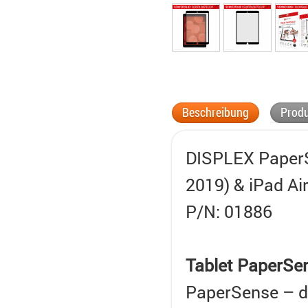
Beschreibung
Produ
DISPLEX PaperSe
2019) & iPad Ai
P/N: 01886
Tablet PaperSe
PaperSense – di