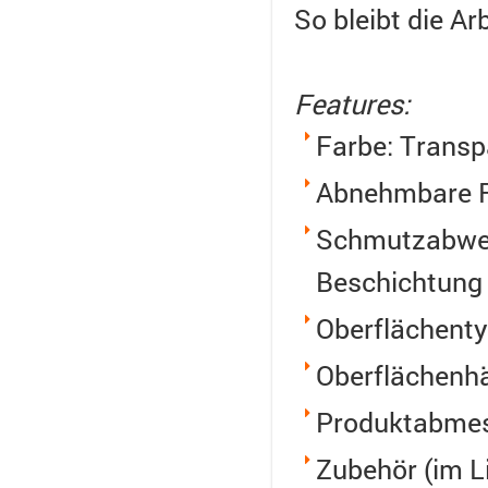
So bleibt die A
Features:
Farbe: Transp
Abnehmbare Fo
Schmutzabweis
Beschichtung
Oberflächenty
Oberflächenhä
Produktabmes
Zubehör (im L