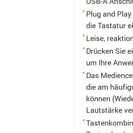
USB-A Anschl
Plug and Play 
die Tastatur e
Leise, reakti
Drücken Sie e
um Ihre Anwe
Das Mediencen
die am häufig
können (Wiede
Lautstärke ve
Tastenkombina