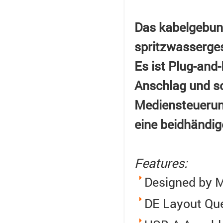
Das kabelgebun
spritzwasserges
Es ist Plug-and
Anschlag und sc
Mediensteuerun
eine beidhändi
Features:
Designed by M
DE Layout Qu