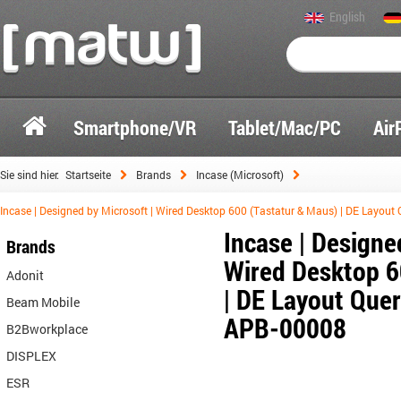
English
Smartphone/VR
Tablet/Mac/PC
Air
Sie sind hier:
Startseite
Brands
Incase (Microsoft)
Incase | Designed by Microsoft | Wired Desktop 600 (Tastatur & Maus) | DE Layout
Incase | Designe
Brands
Wired Desktop 6
Adonit
| DE Layout Quer
Beam Mobile
APB-00008
B2Bworkplace
DISPLEX
ESR