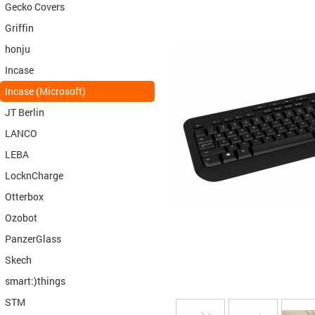
Gecko Covers
Griffin
honju
Incase
Incase (Microsoft)
JT Berlin
LANCO
LEBA
LocknCharge
Otterbox
Ozobot
PanzerGlass
Skech
smart:)things
STM