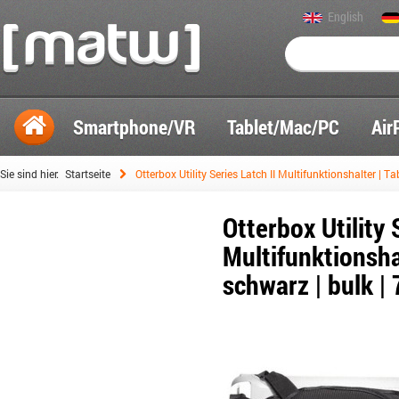
English
Smartphone/VR
Tablet/Mac/PC
Air
Sie sind hier:
Startseite
Otterbox Utility Series Latch II Multifunktionshalter | Ta
Otterbox Utility 
Multifunktionshal
schwarz | bulk |