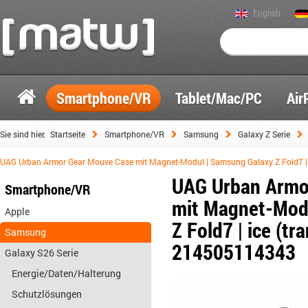
English
Smartphone/VR
Tablet/Mac/PC
Air
Sie sind hier:
Startseite
Smartphone/VR
Samsung
Galaxy Z Serie
UAG Urban Armor Gear Mouve Case mit Magnet-Modul | Samsung Galaxy Z Fold7 | 
UAG Urban Armo
Smartphone/VR
mit Magnet-Mod
Apple
Z Fold7 | ice (tr
Samsung
214505114343
Galaxy S26 Serie
Energie/Daten/Halterung
Schutzlösungen