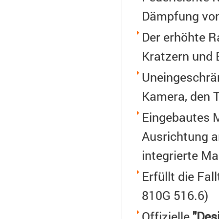
Dämpfung vo
Der erhöhte R
Kratzern und
Uneingeschränk
Kamera, den T
Eingebautes M
Ausrichtung 
integrierte M
Erfüllt die Fa
810G 516.6)
Offizielle
"Des