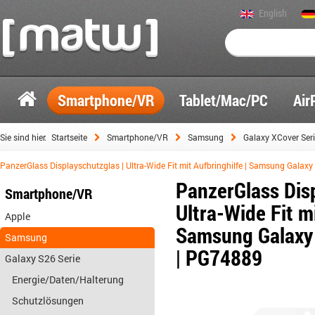
English
Smartphone/VR
Tablet/Mac/PC
Air
Sie sind hier:
Startseite
Smartphone/VR
Samsung
Galaxy XCover Ser
PanzerGlass Displayschutzglas | Ultra-Wide Fit mit Aufbringhilfe | Samsung Gala
PanzerGlass Disp
Smartphone/VR
Ultra-Wide Fit mi
Apple
Samsung Galaxy 
Samsung
| PG74889
Galaxy S26 Serie
Energie/Daten/Halterung
Schutzlösungen