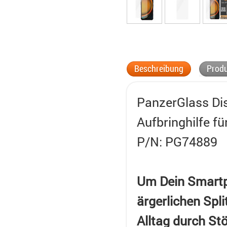
Beschreibung
Produ
PanzerGlass Dis
Aufbringhilfe f
P/N: PG74889
Um Dein Smartph
ärgerlichen Spl
Alltag durch St