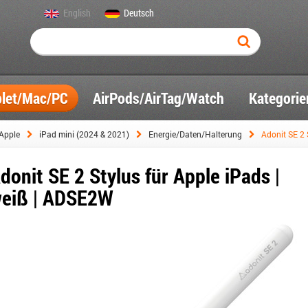
English
Deutsch
blet/Mac/PC
AirPods/AirTag/Watch
Kategorie
Apple
iPad mini (2024 & 2021)
Energie/Daten/Halterung
Adonit SE 2 
donit SE 2 Stylus für Apple iPads |
eiß | ADSE2W