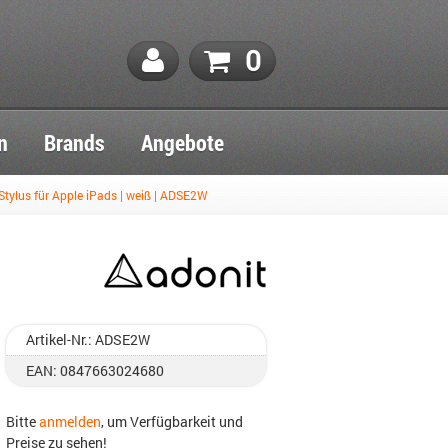
0
n
Brands
Angebote
Stylus für Apple iPads | weiß | ADSE2W
Artikel-Nr.: ADSE2W
EAN: 0847663024680
Bitte
anmelden
, um Verfügbarkeit und
Preise zu sehen!